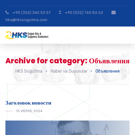
+90 (332) 342 53 57
+90 (532) 765 82 62
hks@hkssogutma.com
Archive for category: Объявления
HKS Soğutma
Haber ve Duyurular
Объявления
Заголовок новости
15 ИЮНЯ, 2024