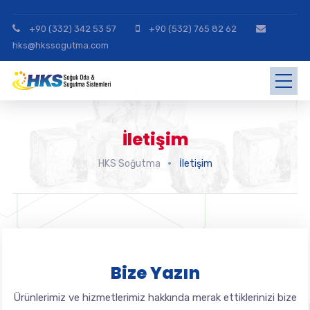
+90 (332) 342 53 57
+90 (532) 765 82 62
hks@hkssogutma.com
İletişim
HKS Soğutma
İletişim
Bize Yazın
Ürünlerimiz ve hizmetlerimiz hakkında merak ettiklerinizi bize