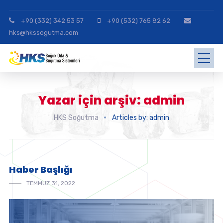
+90 (332) 342 53 57
+90 (532) 765 82 62
hks@hkssogutma.com
Yazar için arşiv: admin
HKS Soğutma
Articles by: admin
Haber Başlığı
TEMMUZ 31, 2022